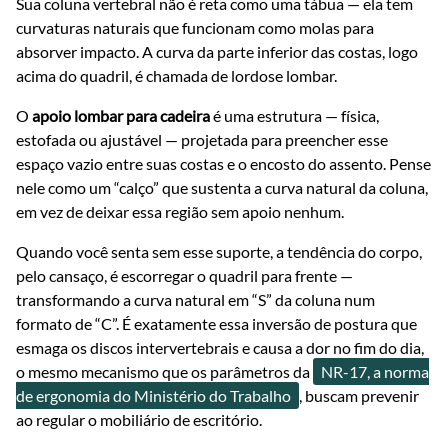
Sua coluna vertebral não é reta como uma tábua — ela tem
curvaturas naturais que funcionam como molas para
absorver impacto. A curva da parte inferior das costas, logo
acima do quadril, é chamada de lordose lombar.
O
apoio lombar para cadeira
é uma estrutura — física,
estofada ou ajustável — projetada para preencher esse
espaço vazio entre suas costas e o encosto do assento. Pense
nele como um “calço” que sustenta a curva natural da coluna,
em vez de deixar essa região sem apoio nenhum.
Quando você senta sem esse suporte, a tendência do corpo,
pelo cansaço, é escorregar o quadril para frente —
transformando a curva natural em “S” da coluna num
formato de “C”. É exatamente essa inversão de postura que
esmaga os discos intervertebrais e causa a dor no fim do dia,
o mesmo mecanismo que os parâmetros da
NR-17, a norma
de ergonomia do Ministério do Trabalho
, buscam prevenir
ao regular o mobiliário de escritório.