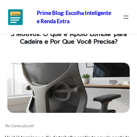
Prime Blog: Escolha Inteligente
e Renda Extra
Pular
5 Motivos: O que é Apoio Lombar para
para
Cadeira e Por Que Você Precisa?
o
conteúdo
Por Carlos Zucolli