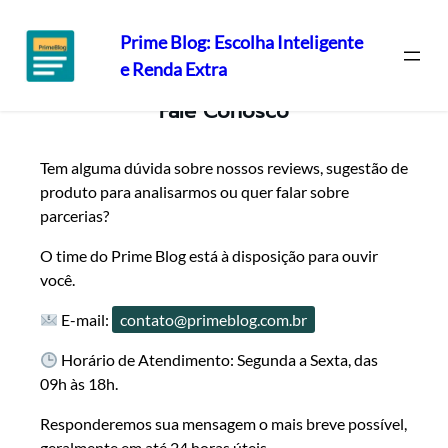
Prime Blog: Escolha Inteligente
e Renda Extra
Pular
Fale Conosco
para
o
conteúdo
Tem alguma dúvida sobre nossos reviews, sugestão de
produto para analisarmos ou quer falar sobre
parcerias?
O time do Prime Blog está à disposição para ouvir
você.
E-mail:
contato@primeblog.com.br
Horário de Atendimento: Segunda a Sexta, das
09h às 18h.
Responderemos sua mensagem o mais breve possível,
geralmente em até 24 horas úteis.