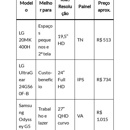
Model
Melho
Preço
Resolu
Painel
o
r para
aprox.
ção
Espaço
LG
s
19,5″
20MK
peque
TN
R$ 513
HD
400H
nos e
2ª tela
LG
UltraG
Custo-
24″
ear
benefíc
Full
IPS
R$ 734
24GS6
io
HD
0F-B
Samsu
Trabal
27″
ng
R$
ho e
QHD
VA
Odyss
1.015
lazer
curvo
ey G5