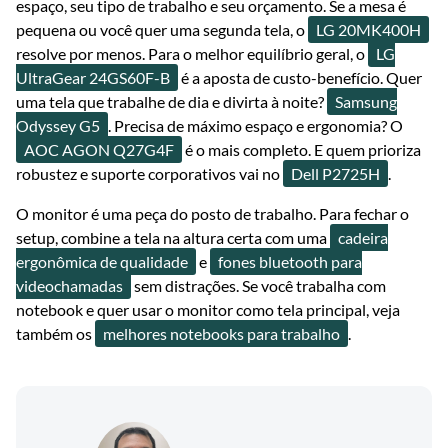
espaço, seu tipo de trabalho e seu orçamento. Se a mesa é
pequena ou você quer uma segunda tela, o
LG 20MK400H
resolve por menos. Para o melhor equilíbrio geral, o
LG
UltraGear 24GS60F-B
é a aposta de custo-benefício. Quer
uma tela que trabalhe de dia e divirta à noite?
Samsung
Odyssey G5
. Precisa de máximo espaço e ergonomia? O
AOC AGON Q27G4F
é o mais completo. E quem prioriza
robustez e suporte corporativos vai no
Dell P2725H
.
O monitor é uma peça do posto de trabalho. Para fechar o
setup, combine a tela na altura certa com uma
cadeira
ergonômica de qualidade
e
fones bluetooth para
videochamadas
sem distrações. Se você trabalha com
notebook e quer usar o monitor como tela principal, veja
também os
melhores notebooks para trabalho
.