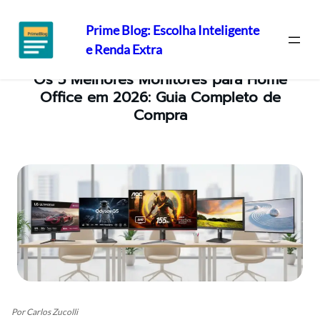
Prime Blog: Escolha Inteligente
e Renda Extra
Pular
Os 5 Melhores Monitores para Home
para
Office em 2026: Guia Completo de
o
Compra
conteúdo
Por Carlos Zucolli