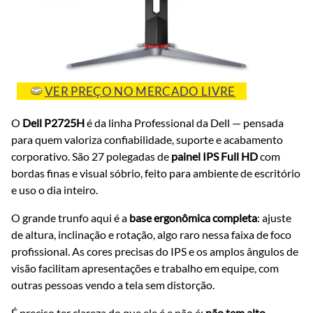
VER PREÇO NO MERCADO LIVRE
O
Dell P2725H
é da linha Professional da Dell — pensada
para quem valoriza confiabilidade, suporte e acabamento
corporativo. São 27 polegadas de
painel IPS Full HD
com
bordas finas e visual sóbrio, feito para ambiente de escritório
e uso o dia inteiro.
O grande trunfo aqui é a
base ergonômica completa
: ajuste
de altura, inclinação e rotação, algo raro nessa faixa de foco
profissional. As cores precisas do IPS e os amplos ângulos de
visão facilitam apresentações e trabalho em equipe, com
outras pessoas vendo a tela sem distorção.
É preciso ter clareza do que ele é e não é:
não tem alto-