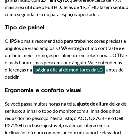
mais área útil que o Full HD. Telas de 19,5″ HD fazem sentido
como segunda tela ou para espaços apertados.
Tipo de painel
O
IPS
é o mais recomendado para trabalho: cores precisas e
ângulos de visão amplos. O
VA
entrega ótimo contraste e é
um bom meio-termo, especialmente em telas curvas. O
TN
é
o mais barato, mas peca em cor e ângulo. Vale entender as
diferenças na
página oficial de monitores da LG
antes de
decidir.
Ergonomia e conforto visual
Se você passa muitas horas na tela,
ajuste de altura
deixa de
ser luxo: alinhar o topo do monitor com a linha dos olhos
reduz dor no pescoço. Nesta lista, o AOC Q27G4F e o Dell
P2725H têm base ajustável; os demais oferecem só
inclinação (dá para compensar com um suporte elevador).