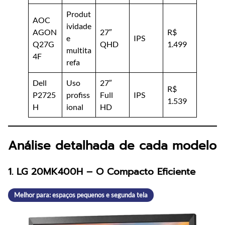
Produt
AOC
ividade
AGON
27″
R$
e
IPS
Q27G
QHD
1.499
multita
4F
refa
Dell
Uso
27″
R$
P2725
profiss
Full
IPS
1.539
H
ional
HD
Análise detalhada de cada modelo
1. LG 20MK400H – O Compacto Eficiente
Melhor para: espaços pequenos e segunda tela