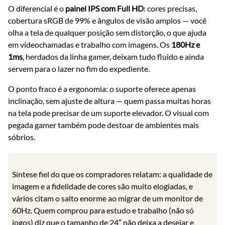
O diferencial é o
painel IPS com Full HD
: cores precisas,
cobertura sRGB de 99% e ângulos de visão amplos — você
olha a tela de qualquer posição sem distorção, o que ajuda
em videochamadas e trabalho com imagens. Os
180Hz e
1ms
, herdados da linha gamer, deixam tudo fluido e ainda
servem para o lazer no fim do expediente.
O ponto fraco é a ergonomia: o suporte oferece apenas
inclinação, sem ajuste de altura — quem passa muitas horas
na tela pode precisar de um suporte elevador. O visual com
pegada gamer também pode destoar de ambientes mais
sóbrios.
Síntese fiel do que os compradores relatam: a qualidade de
imagem e a fidelidade de cores são muito elogiadas, e
vários citam o salto enorme ao migrar de um monitor de
60Hz. Quem comprou para estudo e trabalho (não só
jogos) diz que o tamanho de 24″ não deixa a desejar e