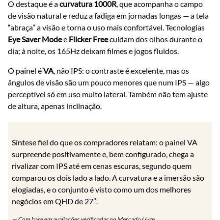
O destaque é a
curvatura 1000R
, que acompanha o campo
de visão natural e reduz a fadiga em jornadas longas — a tela
“abraça” a visão e torna o uso mais confortável. Tecnologias
Eye Saver Mode
e
Flicker Free
cuidam dos olhos durante o
dia; à noite, os 165Hz deixam filmes e jogos fluidos.
O painel é
VA
, não IPS: o contraste é excelente, mas os
ângulos de visão são um pouco menores que num IPS — algo
perceptível só em uso muito lateral. Também não tem ajuste
de altura, apenas inclinação.
Síntese fiel do que os compradores relatam: o painel VA
surpreende positivamente e, bem configurado, chega a
rivalizar com IPS até em cenas escuras, segundo quem
comparou os dois lado a lado. A curvatura e a imersão são
elogiadas, e o conjunto é visto como um dos melhores
negócios em QHD de 27″.
— Com base em avaliações verificadas no Mercado Livre