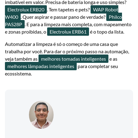
imbatível em valor. Precisa de bateria longa e uso simples?
Electrolux ERB20
. Tem tapetes e pets?
WAP Robot
W400
. Quer aspirar e passar pano de verdade?
Philco
PAS28P
. E para a limpeza mais completa, com mapeamento
e zonas proibidas, o
Electrolux ERB61
é o topo da lista.
Automatizar a limpeza é só o começo de uma casa que
trabalha por você. Para dar o próximo passo na automação,
veja também as
melhores tomadas inteligentes
e as
melhores lâmpadas inteligentes
para completar seu
ecossistema.