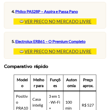
4.
Philco PAS28P – Aspira e Passa Pano
VER PREÇO NO MERCADO LIVRE
5.
Electrolux ERB61 – O Premium Completo
VER PREÇO NO MERCADO LIVRE
Comparativo rápido
Model
Melho
Funçõ
Auton
Preço
o
r para
es
omia
aprox.
Positiv
3 em 1
Casa
o
· Wi-Fi
100
intelig
R$ 527
PRA10
+
min