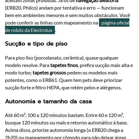
aceitam zonas proibidas. Já os de
navegação aleatória
(ERB20, Philco) andam por tentativa e erro — funcionam
bem em ambientes menores e sem muitos obstáculos. Você
pode conferir as linhas com mapeamento na
página oficial
de robôs da Electrolux
.
Sucção e tipo de piso
Para piso liso (porcelanato, cerâmica), quase qualquer
modelo resolve. Para
tapetes finos
, prefira sucção mais alta e
modo turbo;
tapetes grossos
pedem os modelos mais
potentes, como o ERB61. Quem tem pets deve priorizar
sucção forte e filtro HEPA, que retém pelos e alérgenos.
Autonomia e tamanho da casa
Até 60 m², 100 a 120 minutos bastam. Entre 60 e 120 m²,
busque 120 minutos ou mais e retorno automático à base.
Acima disso, priorize autonomia longa (o ERB20 chega a
2h20) ou mapeamento por cômodo para não deixar áreas